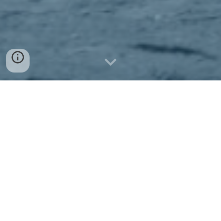
Willkommen beim High
Performance Sailing
Student Team der TU Graz
High Performance Sailing (HPS) ist eine
Initiative der Technischen Universität Graz,