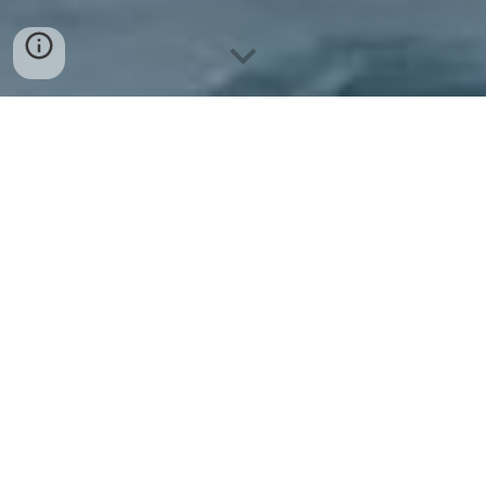
Als High Performance Sailing Team sind wir in
erster Linie ein Studierendenteam, das die
Technische Universität Graz sowohl national,
als auchinternational vertritt.
Dabei beschäftigen wir uns, getreu unserem
Motto "Segeln - Forschen -Lernen", mit der
Teilnahme an Regatten in ganz Europa, aber
auch mit der Forschung an autonomen Segeln.
Beim Segeln spielt es übrigens keine Rolle, ob
du schon Erfahrungen im Wassersport hast,
oder ein kompletter Neuling bist - wir bieten
Dir die Chance mit uns auf große Fahrt zu
gehen und Erfahrungen zu sammeln, zu