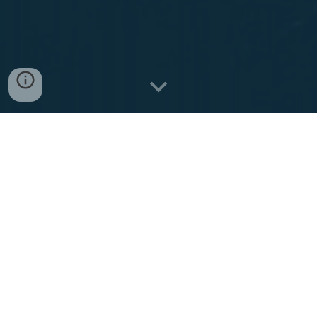
Unsere
Forschungsprojekte...
Das HPS ist und war in diverse Forschungsprojekte
involviert. Derzeit haben wir uns "Autonomes
Segeln" auf die Fahne geschrieben. Dieses Ziel
wollen wir mit unserer Segeldrohne "Mola-Mola"
verwirklichen.